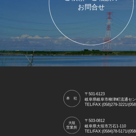
〒501-6123
岐阜県岐阜市柳津町流通センター
TEL/FAX:(058)279-3221/(058
〒503-0812
岐阜県大垣市万石1-110
TEL/FAX:(0584)78-5171/(058