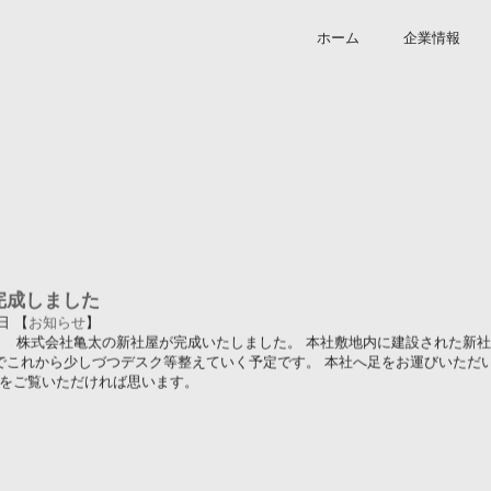
ホーム
企業情報
完成しました
日 【
お知らせ
】
月5日 株式会社亀太の新社屋が完成いたしました。 本社敷地内に建設された新
でこれから少しづつデスク等整えていく予定です。 本社へ足をお運びいただ
をご覧いただければ思います。