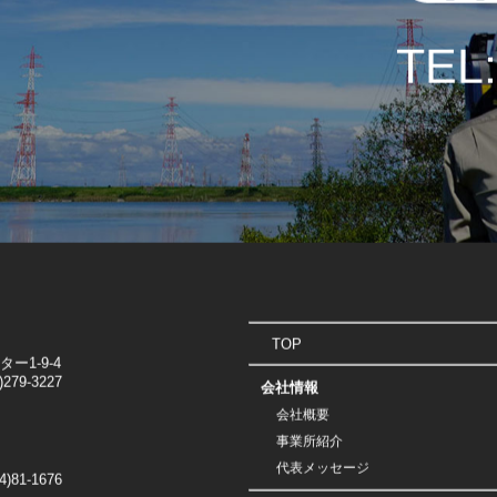
TEL:
TOP
1-9-4
)279-3227
会社情報
会社概要
事業所紹介
代表メッセージ
4)81-1676