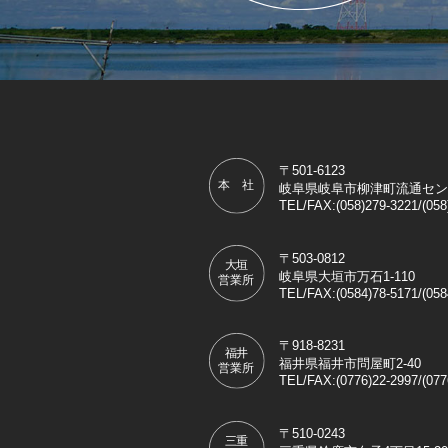
〒501-6123
岐阜県岐阜市柳津町流通センター
TEL/FAX:(058)279-3221/(058
〒503-0812
岐阜県大垣市万石1-110
TEL/FAX:(0584)78-5171/(058
〒918-8231
福井県福井市問屋町2-40
TEL/FAX:(0776)22-2997/(077
〒510-0243