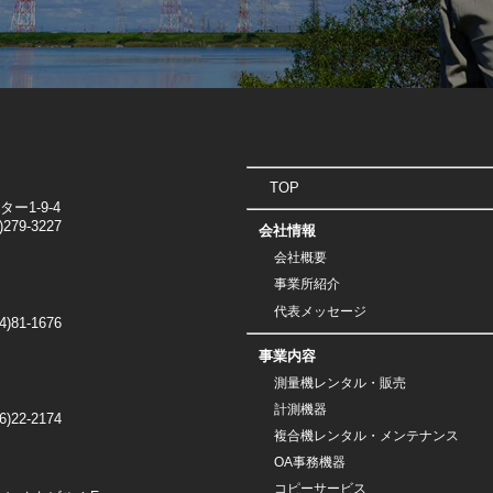
TOP
1-9-4
)279-3227
会社情報
会社概要
事業所紹介
代表メッセージ
4)81-1676
事業内容
測量機レンタル・販売
計測機器
6)22-2174
複合機レンタル・メンテナンス
OA事務機器
コピーサービス